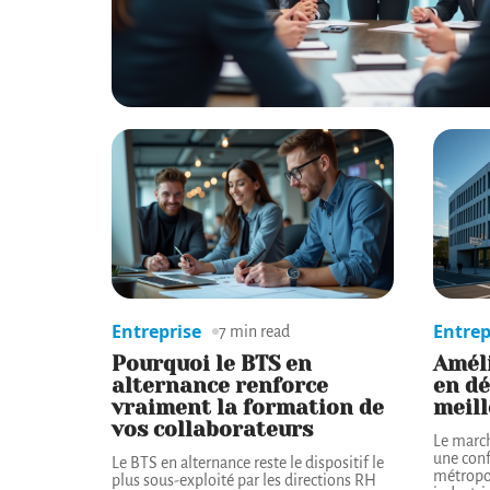
Entreprise
Entrep
7 min read
Pourquoi le BTS en
Améli
alternance renforce
en dé
vraiment la formation de
meill
vos collaborateurs
Le march
une conf
Le BTS en alternance reste le dispositif le
métropol
plus sous-exploité par les directions RH