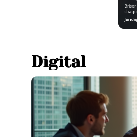
Briser
chaque
Juridi
Digital