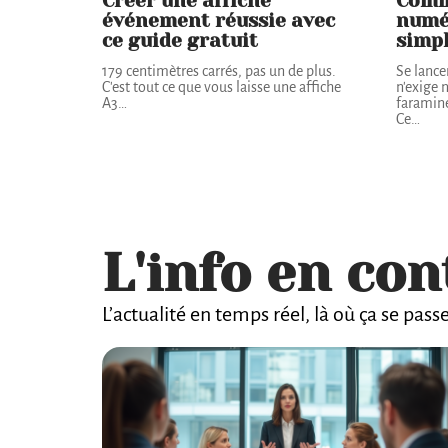
Créer une affiche
Comm
événement réussie avec
numé
ce guide gratuit
simpl
179 centimètres carrés, pas un de plus.
Se lance
C'est tout ce que vous laisse une affiche
n'exige 
A3
…
faramine
Ce
…
L'info en con
L’actualité en temps réel, là où ça se pass