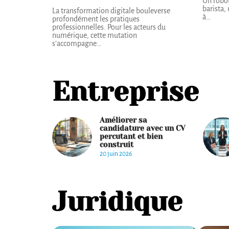
Un robot
barista,
La transformation digitale bouleverse
à
…
profondément les pratiques
professionnelles. Pour les acteurs du
numérique, cette mutation
s'accompagne
…
Entreprise
Améliorer sa
candidature avec un CV
percutant et bien
construit
20 juin 2026
Juridique