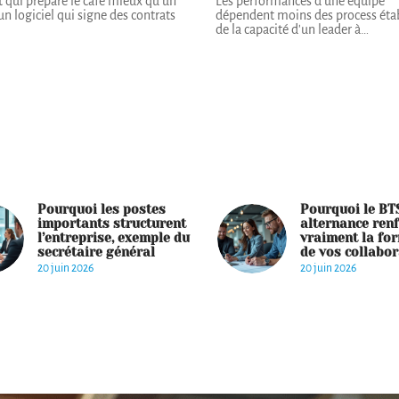
 qui prépare le café mieux qu'un
Les performances d'une équipe
 un logiciel qui signe des contrats
dépendent moins des process étab
de la capacité d'un leader à
…
Pourquoi les postes
Pourquoi le BT
importants structurent
alternance ren
l’entreprise, exemple du
vraiment la fo
secrétaire général
de vos collabo
20 juin 2026
20 juin 2026