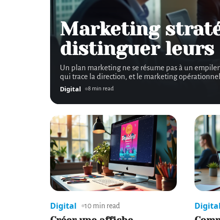
Marketing strat
distinguer leurs 
Un plan marketing ne se résume pas à un empilement
qui trace la direction, et le marketing opérationne
Digital
8 min read
Digital
Digita
10 min read