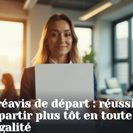
éavis de départ : réuss
partir plus tôt en toute
galité