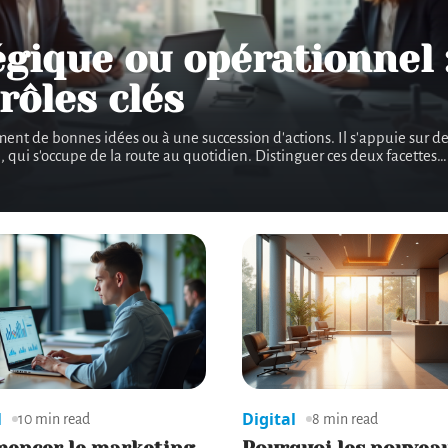
égique ou opérationnel
rôles clés
 de bonnes idées ou à une succession d'actions. Il s'appuie sur deux 
l, qui s'occupe de la route au quotidien. Distinguer ces deux facettes
…
l
Digital
10 min read
8 min read