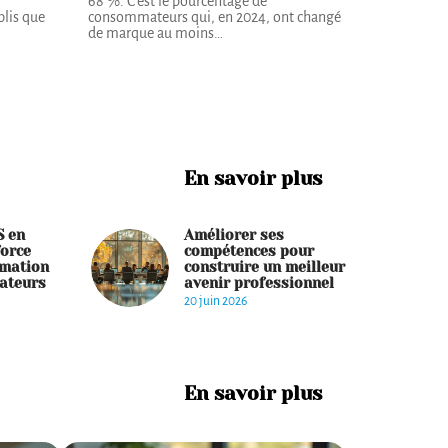
68 %. C'est le pourcentage de
lis que
consommateurs qui, en 2024, ont changé
de marque au moins
…
En savoir plus
S en
Améliorer ses
force
compétences pour
rmation
construire un meilleur
rateurs
avenir professionnel
20 juin 2026
En savoir plus